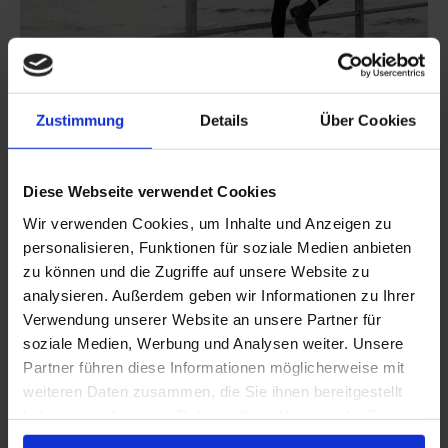
20. April 2023
Zustimmung
Details
Über Cookies
Das Leben ist ein Tanz.
Diese Webseite verwendet Cookies
Das
View More
Wir verwenden Cookies, um Inhalte und Anzeigen zu
Leben
personalisieren, Funktionen für soziale Medien anbieten
ist
Nature
Portraits
ein
zu können und die Zugriffe auf unsere Website zu
Tanz.
analysieren. Außerdem geben wir Informationen zu Ihrer
Verwendung unserer Website an unsere Partner für
soziale Medien, Werbung und Analysen weiter. Unsere
Partner führen diese Informationen möglicherweise mit
weiteren Daten zusammen, die Sie ihnen bereitgestellt
haben oder die sie im Rahmen Ihrer Nutzung der Dienste
gesammelt haben.