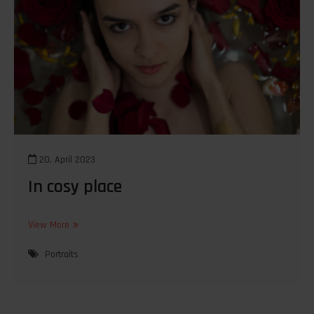
20. April 2023
In cosy place
In
View More
cosy
place
Portraits