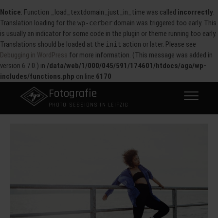
Notice
: Function _load_textdomain_just_in_time was called
incorrectly
.
Translation loading for the
domain was triggered too early. This
wp-cerber
is usually an indicator for some code in the plugin or theme running too early.
Translations should be loaded at the
action or later. Please see
init
Debugging in WordPress
for more information. (This message was added in
version 6.7.0.) in
/data/web/1/000/045/591/174601/htdocs/aga/wp-
includes/functions.php
on line
6170
Skip
Fotografie
to
PHOTO SESSIONS IN LEIPZIG
content