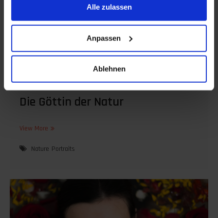
Alle zulassen
Anpassen
Ablehnen
20. April 2023
Die Göttin der Natur
Die
View More
Göttin
der
Nature
Portraits
Natur